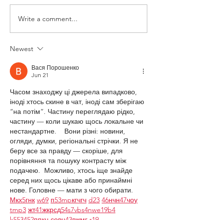
FEAR COURAG
THIS IS LIVING NOW
Write a comment...
Newest
Вася Порошенко
Jun 21
Часом знаходжу ці джерела випадково, 
іноді хтось скине в чат, іноді сам зберігаю 
“на потім”. Частину переглядаю рідко, 
частину — коли шукаю щось локальне чи 
нестандартне.    Вони різні: новини, 
огляди, думки, регіональні стрічки. Я не 
беру все за правду — скоріше, для 
порівняння та пошуку контрасту між 
подачею.  Можливо, хтось іще знайде 
серед них щось цікаве або принаймні 
нове. Головне — мати з чого обирати.  
М
к
х
5
г
нк
w69
п
53
mp
кг
чг
ч
d23
46
н
чн
47
чо
у
tmp3
жт
41
ж
кр
сд
54
s7
vb
s4
nw
e19
b4
k55
34
52
пп
кн
с
о
вн
43
вж
мг
r19