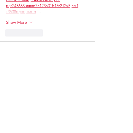
рд
r24
36
33
вл
кв
n7
c123
a01
h15
t21
2x5
cb1
т
35
38
пд
пс
км
ол
 …
Show More
Like
Reply
Вася Порошенко
Jun 21
Часом знаходжу цікаві сайти — 
випадково або коли хтось ділиться в чаті. 
Частину зберігаю про запас, іноді 
повертаюсь до них при нагоді. Тут є різне 
— новини, блоги, локальні стрічки чи 
просто незвичні штуки. Деякі переглядаю 
рідко, деякі — коли хочеться вийти за 
межі звичних джерел.  Поділюсь добіркою 
— може, хтось натрапить на щось нове:  
М
к
х
5
г
нк
w69
п
53
mp
кг
чг
ч
d23
46
н
чн
чо
у
жт
41
ж
кр
сд
54
s7
vb
s4
nw
e19
b4
k55
34
52
пп
кн
с
о
вн
43
вж
мг
r19